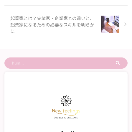
事では、その答えをお伝えしま
す。業が深いとはどういう意味な
のか、その語源や英訳について興
起業家とは？実業家・企業家との違いと、
味のある方は、ぜひ読んでみてく
起業家になるための必要なスキルを明らか
ださい。 「業が深い」の意味と
に
語源 「業が深い」の意味とは
「業が深い」とは、一般的には悪
い行 ...