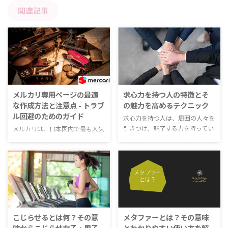
関連記事
メルカリ専用ページの最適
求心力を持つ人の特徴とそ
な作成方法と注意点 - トラブ
の魅力を高めるテクニック
ル回避のためのガイド
求心力を持つ人は、周囲の人々を
引きつけ、魅了する力を持ってい
メルカリは、日本国内で最も人気
ます。彼らは自信に満ち、目標に
のあるフリマアプリの一つです。
向かって努力を惜しまず、人々を
メルカリ専用ページを作成するこ
鼓舞する存在です。求心力を高め
とで、商品の魅力を最大限に引き
るためには、まず自己啓発を行
出すことができます。しかし、注
い、自己肯定感を高めることが重
意点を守らないとトラブルが発生
要です。また、コミュニケーショ
する可能性もあります。この記事
ン能力を磨き、他者との関係を築
では、メルカリ専用ページの最適
くことも欠かせません。さらに、
な作成方法と注意点について詳し
こじらせるとは何？その意
メタファーとは？その意味
リーダーシップを発揮し、周囲の
く解説します。安全な取引を行う
味からこじらせ女子・男子
とわかりやすい使い方を解