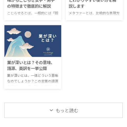
人々を尊重しながらも自らの意見
ために、ぜひこのガイドを参考に
の特徴まで徹底的に解説
説します
を主張することも求められます。
してください。 メルカリ専用ペ
求心力を持つことは、仕事や人間
ージの概要 メルカリ専用ページ
こじらせるとは、一般的には「固
メタファーとは、比喩的な表現方
関係において大きなアドバンテー
は、特定のユーザーに向けた「取
執する」という意味で使われます
法の一つであり、言葉を使ってイ
ジとなります。そのため、日々の
り置き」のためのページです。専
が、こじらせ女子・男子とはどの
メージや感情を伝える手法です。
努力を怠らず、自己成長を追求す
用ページを作成することで、他の
ような特徴を持つのでしょうか？
日常生活や文学作品、広告など
る ...
ユーザーからの購入を防ぐことが
こじらせる原因や典型的な行動パ
様々な場面で活用されています。
...
ターンについても解説します。ま
メタファーを使うことで、言葉の
た、こじらせることで生じる悩み
力を最大限に引き出し、読者や聴
や影響にも触れ、その対処法につ
衆に深い印象を与えることができ
いても紹介します。日本国内でこ
ます。本記事では、メタファーの
業が深いとは？その意味、
の現象がどれほど広まっているの
意味や効果、そしてわかりやすい
語源、英訳を一挙公開
かも考察します。こじらせ女子・
使い方について解説します。メタ
男子についてより深く理解するた
ファーの魅力を理解し、表現力を
業が深いとは、一体どういう意味
めに、この記事を読んでみましょ
高めるために、ぜひ参考にしてみ
なのでしょうか？この言葉の語源
う。 「こじらせる」とは何？そ
てください。 メタファーとは何
や英訳について、詳しく解説しま
の意味を深掘り 「こじらせる」
か？ メタファーとは、比喩的な
す。業が深いとは、その仕事や分
とは、一般的には物事が悪化し、
表現方法の一つであり、ある事物
野において深い知識や経験を持っ
解決が難しくなることを指します
や概念を別の事物や概念に例える
ていることを指します。日本国内
もっと読む
...
こ ...
では、専門的な知識を持つ人を
「業が深い人」と称えることがあ
ります。また、この表現は英語に
も訳されるのでしょうか？次の記